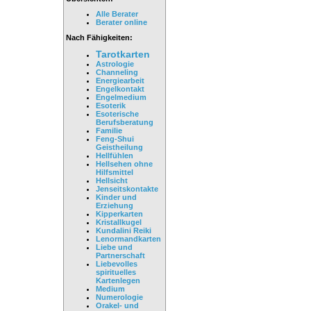
Alle Berater
Berater online
Nach Fähigkeiten:
Tarotkarten
Astrologie
Channeling
Energiearbeit
Engelkontakt
Engelmedium
Esoterik
Esoterische
Berufsberatung
Familie
Feng-Shui
Geistheilung
Hellfühlen
Hellsehen ohne
Hilfsmittel
Hellsicht
Jenseitskontakte
Kinder und
Erziehung
Kipperkarten
Kristallkugel
Kundalini Reiki
Lenormandkarten
Liebe und
Partnerschaft
Liebevolles
spirituelles
Kartenlegen
Medium
Numerologie
Orakel- und