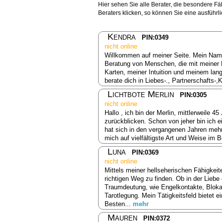
Hier sehen Sie alle Berater, die besondere Fä
Beraters klicken, so können Sie eine ausführ
Kendra
PIN:0349
nicht online
Willkommen auf meiner Seite. Mein Name i
Beratung von Menschen, die mit meiner 
Karten, meiner Intuition und meinem lang
berate dich in Liebes-., Partnerschafts-
Lichtbote Merlin
PIN:0305
nicht online
Hallo , ich bin der Merlin, mittlerweile 4
zurückblicken. Schon von jeher bin ich ei
hat sich in den vergangenen Jahren mehr
mich auf vielfältigste Art und Weise im B
Luna
PIN:0369
nicht online
Mittels meiner hellseherischen Fähigkeite
richtigen Weg zu finden. Ob in der Liebe 
Traumdeutung, wie Engelkontakte, Bloka
Tarotlegung. Mein Tätigkeitsfeld bietet
Besten...
mehr
Mauren
PIN:0372