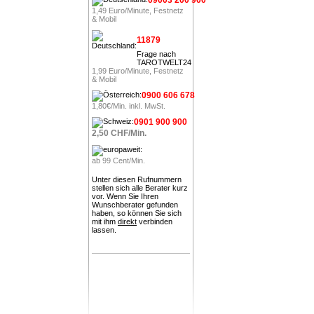
1,49 Euro/Minute, Festnetz
& Mobil
11879
Frage nach
TAROTWELT24
1,99 Euro/Minute, Festnetz
& Mobil
0900 606 678
1,80€/Min. inkl. MwSt.
0901 900 900
2,50 CHF/Min.
ab 99 Cent/Min.
Unter diesen Rufnummern
stellen sich alle Berater kurz
vor. Wenn Sie Ihren
Wunschberater gefunden
haben, so können Sie sich
mit ihm
direkt
verbinden
lassen.