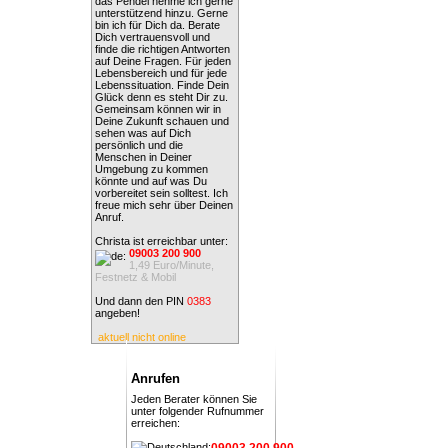
das Pendel nehme ich gerne
unterstützend hinzu. Gerne
bin ich für Dich da. Berate
Dich vertrauensvoll und
finde die richtigen Antworten
auf Deine Fragen. Für jeden
Lebensbereich und für jede
Lebenssituation. Finde Dein
Glück denn es steht Dir zu.
Gemeinsam können wir in
Deine Zukunft schauen und
sehen was auf Dich
persönlich und die
Menschen in Deiner
Umgebung zu kommen
könnte und auf was Du
vorbereitet sein solltest. Ich
freue mich sehr über Deinen
Anruf.
Christa ist erreichbar unter:
09003 200 900
1,49 Euro/Minute,
Festnetz & Mobil
Und dann den PIN
0383
angeben!
aktuell nicht online
Anrufen
Jeden Berater können Sie
unter folgender Rufnummer
erreichen:
09003 200 900