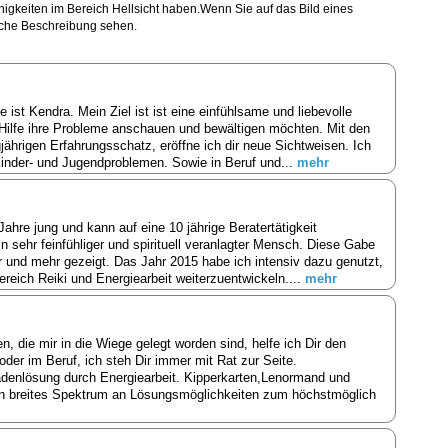
higkeiten im Bereich Hellsicht haben.Wenn Sie auf das Bild eines
liche Beschreibung sehen.
st Kendra. Mein Ziel ist ist eine einfühlsame und liebevolle
Hilfe ihre Probleme anschauen und bewältigen möchten. Mit den
jährigen Erfahrungsschatz, eröffne ich dir neue Sichtweisen. Ich
,Kinder- und Jugendproblemen. Sowie in Beruf und...
mehr
5 Jahre jung und kann auf eine 10 jährige Beratertätigkeit
n sehr feinfühliger und spirituell veranlagter Mensch. Diese Gabe
 und mehr gezeigt. Das Jahr 2015 habe ich intensiv dazu genutzt,
ereich Reiki und Energiearbeit weiterzuentwickeln....
mehr
n, die mir in die Wiege gelegt worden sind, helfe ich Dir den
oder im Beruf, ich steh Dir immer mit Rat zur Seite.
denlösung durch Energiearbeit. Kipperkarten,Lenormand und
 ein breites Spektrum an Lösungsmöglichkeiten zum höchstmöglich