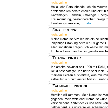
nicht online
Hallo liebe Ratsuchende, ich bin Mauren 
erreichbar. Ich berate ehrlich und einfühl
Kartenlegen, Pendeln, Astrologie, Energi
Traumdeutung, Seelenbotschaft, Wege zu
Ernährungsberaterin,...
mehr
Sira
PIN:0292
nicht online
Meine Name ist Sira ich bin ein hellsic
lanjährige Erfahung helfe ich Dir gerne 
allen sonstigen Fragen. Ich werde Dir im
Ich lege Lenormandkarten ,pendle mache
Titania
PIN:0367
nicht online
Ich arbeite bewusst seit 1999 mit Reiki,
Reiki beschäftigte. Ich hatte sehr viele 
meinem Herzen ausbreitete, was mir imme
selber bin ich zum ersten Mal in Berühr
Zahmirah
PIN:0338
nicht online
Herzlich willkommen, Mein Name ist Mad
gegeben, mein weltlicher Name ist Orin
verschiedene Kartendecks und habe von Ge
hellriechen), Als universelles schaman