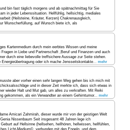
und bin fast täglich morgens und ab spätnachmittag für Sie
sam in jeder Lebenssituation. Hellfühlig, hellsichtig, mediales
earbeit (Heilsteine, Kräuter, Kerzen) Chakrenausgleich,
r Wunscherfüllung, auf Wunsch biete ich, als
htiges Kartenmedium durch mein eerbtes Wissen und meine
zu Fragen in Liebe und Partnerschaft ,Beruf und Finanzen und auch
mer durch eine liebevolle treffsichere Aussage zur Seite stehen.
 Energieübertragung oder ich mache Jensseitskontakte...
mehr
 musste aber vorher einen sehr langen Weg gehen bis ich mich mit
Schicksalsschläge und in dieser Zeit merkte ich, dass sich etwas in
r wieder Halt und Mut gab, um alles zu verkraften. Mit Reiki
ung gekommen, als ein Verwandter an einem Gehirntumor...
mehr
ame Amicari Zahmirah, dieser wurde mir von der geistigen Welt
a Genia Nissenbaum Seit insgesamt 48 Jahren lege ich
burt auf Hellsinne (hellsehen, hellhören, hellwissen, hellfühlen,
isches Licht-Medium©. verbunden mit den Engeln ,und dem