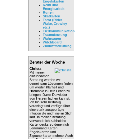
Engelskarten
Reiki und
Energiearbeit
Runen
Skatkarten
Tarot (Rider
Waite, Crowley
etc.)
Tierkommunikation
Traumdeutung
Wahrsagen
Witchboard
Zukunftsdeutung
Berater der Woche
Christa
Mit meiner
einfühlsamen
Beratung werden wir
gemeinsam Lösungen finden
um wieder Klarheit und
Harmonie in Dein Leben zu
bringen. Damit Du wieder
von Herzen lachen kannst.
Ich bin sehr hellfühlig
veranlagt und verfüge über
eine stark ausgeprägte
Intuition die mich nie im Stich
läßt. In meiner Beratung
verwende ich zahlreiche
Kartendecks zu denen ich
Lenormand Karten,
Engelskarten und
Zigeunerkarten nehme. Auch