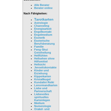
Alle Berater
Berater online
Nach Fähigkeiten:
Tarotkarten
Astrologie
Channeling
Energiearbeit
Engelkontakt
Engelmedium
Esoterik
Esoterische
Berufsberatung
Familie
Feng-Shui
Geistheilung
Hellfühlen
Hellsehen ohne
Hilfsmittel
Hellsicht
Jenseitskontakte
Kinder und
Erziehung
Kipperkarten
Kristallkugel
Kundalini Reiki
Lenormandkarten
Liebe und
Partnerschaft
Liebevolles
spirituelles
Kartenlegen
Medium
Numerologie
Orakel- und