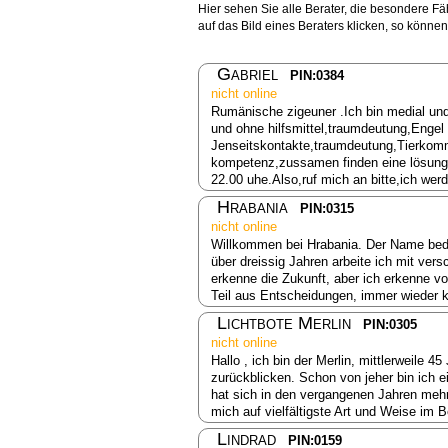
Hier sehen Sie alle Berater, die besondere Fä
auf das Bild eines Beraters klicken, so könne
Gabriel
PIN:0384
nicht online
Rumänische zigeuner .Ich bin medial und a
und ohne hilfsmittel,traumdeutung,Engel
Jenseitskontakte,traumdeutung,Tierkomm
kompetenz,zussamen finden eine lösung b
22.00 uhe.Also,ruf mich an bitte,ich wer
Hrabania
PIN:0315
nicht online
Willkommen bei Hrabania. Der Name bedeut
über dreissig Jahren arbeite ich mit ve
erkenne die Zukunft, aber ich erkenne v
Teil aus Entscheidungen, immer wieder
Lichtbote Merlin
PIN:0305
nicht online
Hallo , ich bin der Merlin, mittlerweile 4
zurückblicken. Schon von jeher bin ich ei
hat sich in den vergangenen Jahren mehr
mich auf vielfältigste Art und Weise im B
Lindrad
PIN:0159