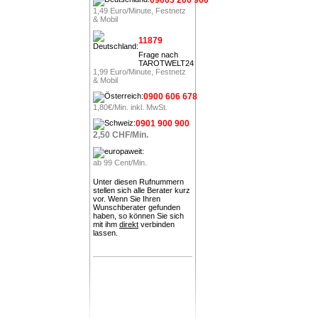
1,49 Euro/Minute, Festnetz
& Mobil
11879
Frage nach
TAROTWELT24
1,99 Euro/Minute, Festnetz
& Mobil
0900 606 678
1,80€/Min. inkl. MwSt.
0901 900 900
2,50 CHF/Min.
ab 99 Cent/Min.
Unter diesen Rufnummern
stellen sich alle Berater kurz
vor. Wenn Sie Ihren
Wunschberater gefunden
haben, so können Sie sich
mit ihm
direkt
verbinden
lassen.