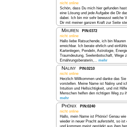
nicht online
Schön, dass Du mich hier gefunden hast,
eine Lösung und jede Aufgabe die Dir das
dabei. Ich bin mir sehr bewusst welche V
Dir mit meiner ganzen Kraft zur Seite ste
Mauren
PIN:0372
nicht online
Hallo liebe Ratsuchende, ich bin Mauren 
erreichbar. Ich berate ehrlich und einfühl
Kartenlegen, Pendeln, Astrologie, Energi
Traumdeutung, Seelenbotschaft, Wege zu
Ernährungsberaterin,...
mehr
Naliny
PIN:0210
nicht online
Herzlich Willkommen und danke das Sie 
vorstellen. Meine Name ist Naliny und i
Intuition und Hellsichtigkeit, und mit Hil
Menschen helfen den richtigen Weg zu ih
mehr
Phönix
PIN:0240
nicht online
Hallo, mein Name ist Phönix! Genau wie 
wieder in neuer Pracht aufersteht, so is
und kommen meist gestärkt aus ihen her