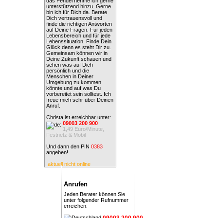
das Pendel nehme ich gerne
unterstützend hinzu. Gerne
bin ich für Dich da. Berate
Dich vertrauensvoll und
finde die richtigen Antworten
auf Deine Fragen. Für jeden
Lebensbereich und für jede
Lebenssituation. Finde Dein
Glück denn es steht Dir zu.
Gemeinsam können wir in
Deine Zukunft schauen und
sehen was auf Dich
persönlich und die
Menschen in Deiner
Umgebung zu kommen
könnte und auf was Du
vorbereitet sein solltest. Ich
freue mich sehr über Deinen
Anruf.
Christa ist erreichbar unter:
09003 200 900
1,49 Euro/Minute,
Festnetz & Mobil
Und dann den PIN
0383
angeben!
aktuell nicht online
Anrufen
Jeden Berater können Sie
unter folgender Rufnummer
erreichen:
09003 200 900