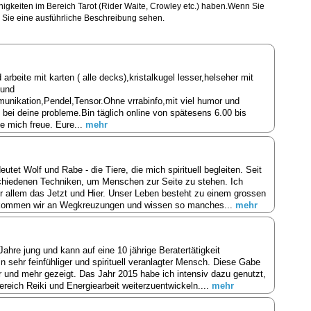
higkeiten im Bereich Tarot (Rider Waite, Crowley etc.) haben.Wenn Sie
n Sie eine ausführliche Beschreibung sehen.
rbeite mit karten ( alle decks),kristalkugel lesser,helseher mit
 und
unikation,Pendel,Tensor.Ohne vrrabinfo,mit viel humor und
ei deine probleme.Bin täglich online von spätesens 6.00 bis
de mich freue. Eure...
mehr
et Wolf und Rabe - die Tiere, die mich spirituell begleiten. Seit
rschiedenen Techniken, um Menschen zur Seite zu stehen. Ich
or allem das Jetzt und Hier. Unser Leben besteht zu einem grossen
 kommen wir an Wegkreuzungen und wissen so manches...
mehr
5 Jahre jung und kann auf eine 10 jährige Beratertätigkeit
n sehr feinfühliger und spirituell veranlagter Mensch. Diese Gabe
 und mehr gezeigt. Das Jahr 2015 habe ich intensiv dazu genutzt,
ereich Reiki und Energiearbeit weiterzuentwickeln....
mehr