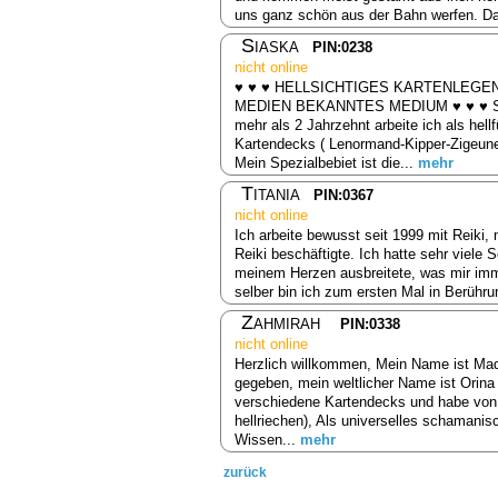
uns ganz schön aus der Bahn werfen. Da
Siaska
PIN:0238
nicht online
♥ ♥ ♥ HELLSICHTIGES KARTENLEGE
MEDIEN BEKANNTES MEDIUM ♥ ♥ ♥ Schön
mehr als 2 Jahrzehnt arbeite ich als hel
Kartendecks ( Lenormand-Kipper-Zigeuner
Mein Spezialbebiet ist die...
mehr
Titania
PIN:0367
nicht online
Ich arbeite bewusst seit 1999 mit Reiki,
Reiki beschäftigte. Ich hatte sehr viele 
meinem Herzen ausbreitete, was mir imme
selber bin ich zum ersten Mal in Berühr
Zahmirah
PIN:0338
nicht online
Herzlich willkommen, Mein Name ist Mad
gegeben, mein weltlicher Name ist Orin
verschiedene Kartendecks und habe von Ge
hellriechen), Als universelles schaman
Wissen...
mehr
zurück