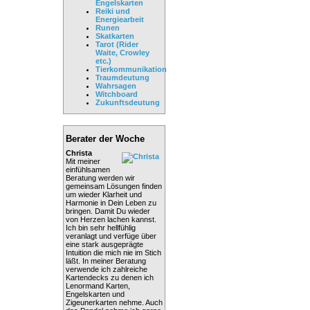
Engelskarten
Reiki und
Energiearbeit
Runen
Skatkarten
Tarot (Rider
Waite, Crowley
etc.)
Tierkommunikation
Traumdeutung
Wahrsagen
Witchboard
Zukunftsdeutung
Berater der Woche
Christa
Mit meiner
einfühlsamen
Beratung werden wir
gemeinsam Lösungen finden
um wieder Klarheit und
Harmonie in Dein Leben zu
bringen. Damit Du wieder
von Herzen lachen kannst.
Ich bin sehr hellfühlig
veranlagt und verfüge über
eine stark ausgeprägte
Intuition die mich nie im Stich
läßt. In meiner Beratung
verwende ich zahlreiche
Kartendecks zu denen ich
Lenormand Karten,
Engelskarten und
Zigeunerkarten nehme. Auch