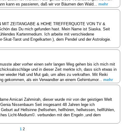
nn kann es passieren, daß wir vor Bäumen den Wald...
mehr
N MIT ZEITANGABE & HOHE TREFFERQUOTE VON TV &
 das Du mich gefunden hast. Mein Name ist Siaska. Seit
lfühlendes Kartenmedium. Ich arbeite mit verschiedene
-Skat-Tarot und Engelkarten ), dem Pendel und der Astrologie.
 musste aber vorher einen sehr langen Weg gehen bis ich mich mit
Schicksalsschläge und in dieser Zeit merkte ich, dass sich etwas in
r wieder Halt und Mut gab, um alles zu verkraften. Mit Reiki
ung gekommen, als ein Verwandter an einem Gehirntumor...
mehr
ame Amicari Zahmirah, dieser wurde mir von der geistigen Welt
a Genia Nissenbaum Seit insgesamt 48 Jahren lege ich
burt auf Hellsinne (hellsehen, hellhören, hellwissen, hellfühlen,
isches Licht-Medium©. verbunden mit den Engeln ,und dem
1
2