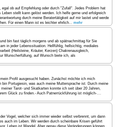
 egal ob auf Empfehlung oder durch "Zufall". Jedes Problem hat
 Leben stellt kann gelöst werden. Ich helfe gerne und erfolgreich
erantwortung durch meine Beratertätigkeit auf mir lastet und werde
hen. Für einen Mann ist es leichter ehrlich...
mehr
und bin fast täglich morgens und ab spätnachmittag für Sie
sam in jeder Lebenssituation. Hellfühlig, hellsichtig, mediales
earbeit (Heilsteine, Kräuter, Kerzen) Chakrenausgleich,
r Wunscherfüllung, auf Wunsch biete ich, als
mein Profil ausgesucht haben. Zunächst möchte ich mich
ch bin Portugiesin, was auch meine Muttersprache ist. Durch meine
fe meiner Tarot- und Skatkarten konnte ich seit über 20 Jahren,
rem Glück zu finden.- Auch Patnerrückführung ist möglich-....
der Vogel, welcher sich immer wieder selbst verbrennt, um dann
t es auch im Leben. Wir werden durch scheinbare Krisen geführt
vor. Leben ist Wandel. Aber genau diese Veränderungen können