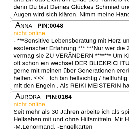
denn Du bist Deines Glückes Schmied un
Augen wird sich klären. Nimm meine Hand
Anna
PIN:0048
nicht online
- ***Sensitive Lebensberatung mit Herz u
esoterischer Erfahrung *** ***Nur wer d
vermag sie ZU VERÄNDERN ******* Um KL
oft schon ein wechsel DER BLICKRICHT
gerne mit meinen über Generationen erer
helfen. <<< . Ich bin hellsichtig / hellfühl
mit den Engeln . Als REIKI MEISTERIN hab
Aurora
PIN:0164
nicht online
Seit mehr als 30 Jahren arbeite ich als sp
Hellsehen mit und ohne Hilfsmitteln. Mit Hi
-M.Lenormand, -Engelkarten