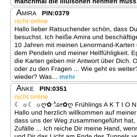
manchmal die Illuisonen nehmen muss
Amira
PIN:0379
nicht online
Hallo lieber Ratsuchender schön, dass Du
besuchst. Ich heiße Amira und beschäftig
10 Jahren mit meinen Lenormand-Karten u
dem Pendeln und meiner Hellfühligkeit. 
die Karten geben mir Antwort über Dich. 
oder zu den Fragen ... Wie geht es weite
wieder? Was...
mehr
Anke
PIN:0351
nicht online
☾ ☼☾ ☼ღ✿ೋ✿ღ Frühlings A K T I 
Hallo und herzlich willkommen auf meiner 
dass uns der Weg zusammengeführt hat, d
Zufälle ... Ich reiche Dir meine Hand, we
und Dir das Licht am Ende des Tunnels ve