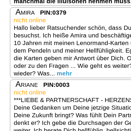
manchmal die Illuisonen nehmen muss
Amira
PIN:0379
nicht online
Hallo lieber Ratsuchender schön, dass Du
besuchst. Ich heiße Amira und beschäftig
10 Jahren mit meinen Lenormand-Karten u
dem Pendeln und meiner Hellfühligkeit. 
die Karten geben mir Antwort über Dich. 
oder zu den Fragen ... Wie geht es weite
wieder? Was...
mehr
Ariane
PIN:0003
nicht online
***LIEBE & PARTNERSCHAFT - HERZEN
Deine Gedanken um Deine jetzige Situati
Deine Zukunft bringt? Was fühlt Dein Part
denkt er? Ich gebe die Durchsagen der Ge
weiter. Ich berate Dich hellfühlig, hellsich