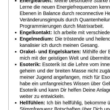
Energiearbeit:
Meine besondere Stärke li
Lerne die neuen Energiefrequenzen kenn
Ebenen in Balance durch reconnective He
Veränderunsgimpuls durch Quantenheilun
Programmierungen durch Matrixarbeit.
Engelkontakt:
Ich arbeite mit verschied
Engelmedium:
Die tröstende und heilen
kanalisier ich durch meinen Gesang.
Orakel- und Engelskarten:
Mithilfe der 
mich mit der geistigen Welt und übermitte
Esoterik:
Esoterik ist die Lehre vom inne
geheim und der breiten Masse nicht zugän
meiner Jugend angefangen, mich für Esot
habe ein umfangreiches Wissen über Ge
Esoterik und kann Dir helfen Deine Anla
weiter zu entwickeln.
Hellfühlen:
Ich bin hellfühlig, bekomme 
Stimmfrequenz Botschaften über Dich u